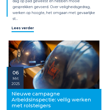
dag op pad geweest en hebben mooie
gesprekken gevoerd. Over veiligheidsgedrag,
werken op hoogte, het omgaan met gevaarlijke
st...
Lees verder
06
Mrt
2025
Nieuwe campagne
Arbeidsinspectie: veilig werken
met rolsteigers