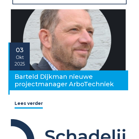
03
Okt
2025
Barteld Dijkman nieuwe
projectmanager ArboTechniek
Lees verder