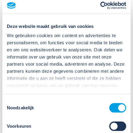
Lees verder
Deze website maakt gebruik van cookies
We gebruiken cookies om content en advertenties te
personaliseren, om functies voor social media te bieden
en om ons websiteverkeer te analyseren. Ook delen we
03
informatie over uw gebruik van onze site met onze
partners voor social media, adverteren en analyse. Deze
Sep
2025
partners kunnen deze gegevens combineren met andere
informatie die u aan ze heeft verstrekt of die ze hebben
Praktijkdagen Veilig Werken voor
verzameld op basis van uw gebruik van hun services.
monteurs
Toestemmingsselectie
De eerstvolgende Praktijkdag is in Akersloot op
Noodzakelijk
10 september a.s. Wil jij weten hoe je up-to-date
blijft met de Arbowetgeving én direct praktische
handvatten krijgt voor jouw werk? Bezoek dan
Voorkeuren