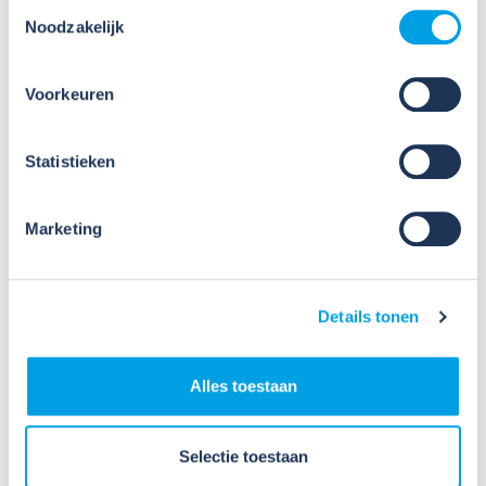
Toestemmingsselectie
Noodzakelijk
Voorkeuren
Statistieken
09
Jul
2026
Nieuws
Marketing
Weet jij welke taken een
preventiemedewerker wettelijk
moet uitvoeren[M?
Details tonen
Als preventiemedewerker speel je een belangrijke
Alles toestaan
rol in het creëren van een gezonde en veilige
werkomgeving. Je bent de spil tussen beleid en
praktijk. Je helpt risico’s voorkomen, adviseert over
Selectie toestaan
verbeteringen en draagt act...