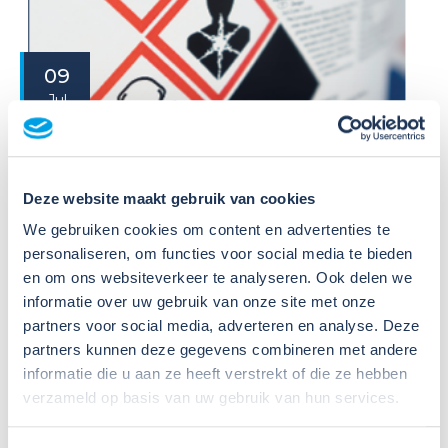
09
Jul
2026
Nieuws
VIB of WIK? Wat heb je nodig om
veilig te werken met gevaarlijke
Deze website maakt gebruik van cookies
stoffen?
We gebruiken cookies om content en advertenties te
personaliseren, om functies voor social media te bieden
Veel organisaties hebben
en om ons websiteverkeer te analyseren. Ook delen we
Veiligheidsinformatiebladen (VIB's) of mini-VIB's
informatie over uw gebruik van onze site met onze
beschikbaar voor de gevaarlijke stoffen waarmee zij
partners voor social media, adverteren en analyse. Deze
werken. Dat is een belangrijke eerste stap, maar
partners kunnen deze gegevens combineren met andere
daarmee voldoe je nog niet aan de verplichtingen
informatie die u aan ze heeft verstrekt of die ze hebben
u...
verzameld op basis van uw gebruik van hun services.
Lees verder