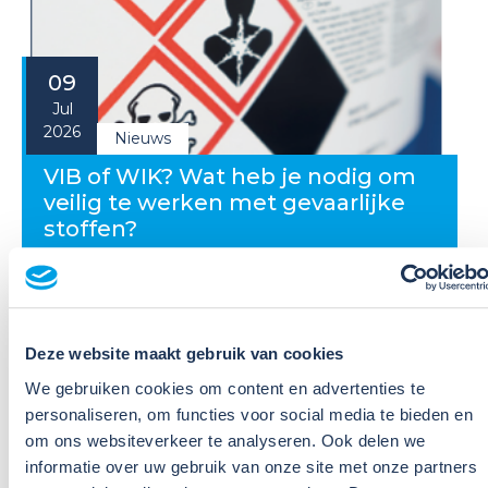
09
Jul
2026
Nieuws
VIB of WIK? Wat heb je nodig om
veilig te werken met gevaarlijke
stoffen?
Veel organisaties hebben
Veiligheidsinformatiebladen (VIB's) of mini-VIB's
beschikbaar voor de gevaarlijke stoffen waarmee zij
Deze website maakt gebruik van cookies
werken. Dat is een belangrijke eerste stap, maar
daarmee voldoe je nog niet aan de verplichtingen
We gebruiken cookies om content en advertenties te
u...
personaliseren, om functies voor social media te bieden en
om ons websiteverkeer te analyseren. Ook delen we
Lees verder
informatie over uw gebruik van onze site met onze partners