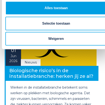
Lees verder
Alles toestaan
Selectie toestaan
Weigeren
01
Jun
2026
Nieuws
Biologische risico’s in de
installatiebranche: herken jij ze al?
Werken in de installatiebranche betekent soms
werken op plekken met biologische agentia. Dat
zijn virussen, bacteriën, schimmels en parasieten
die ziektes kunnen veroorzaken. Ze komen vaker