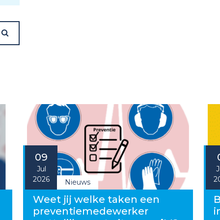
09
Jul
J
2026
2
Nieuws
g
Weet jij welke taken een
B
preventiemedewerker
i