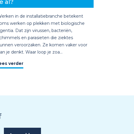
e al?
erken in de installatiebranche betekent
oms werken op plekken met biologische
gentia. Dat zijn virussen, bacteriën,
chimmels en parasieten die ziektes
unnen veroorzaken. Ze komen vaker voor
an je denkt. Waar loop je zoa...
ees verder
f