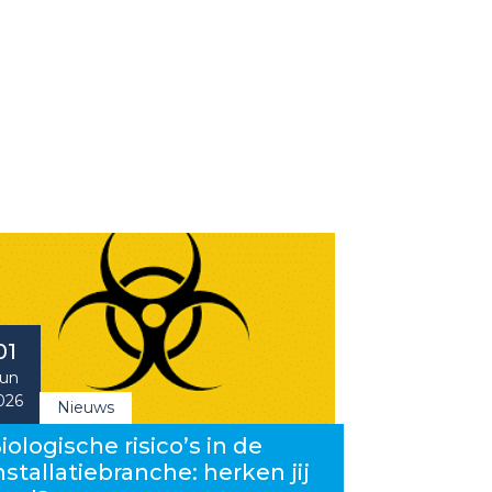
01
un
026
Nieuws
iologische risico’s in de
nstallatiebranche: herken jij