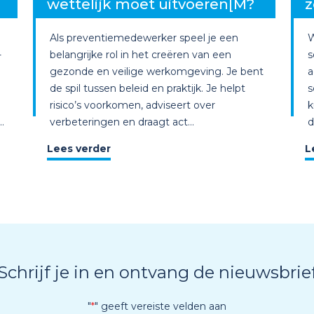
wettelijk moet uitvoeren[M?
z
Als preventiemedewerker speel je een
W
-
belangrijke rol in het creëren van een
s
gezonde en veilige werkomgeving. Je bent
a
de spil tussen beleid en praktijk. Je helpt
s
risico’s voorkomen, adviseert over
k
.
verbeteringen en draagt act...
d
Lees verder
L
Schrijf je in en ontvang de nieuwsbrie
"
*
" geeft vereiste velden aan