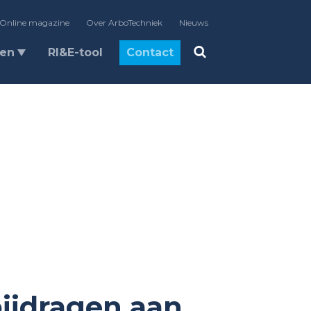
Online magazine
Over ArboTechniek
Nieuws
len
RI&E-tool
Contact
ijdragen aan