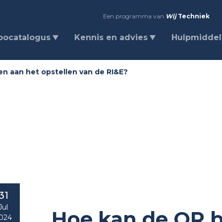
Een programma van
Wij
Techniek
bocatalogus
Kennis en advies
Hulpmidde
en aan het opstellen van de RI&E?
31
Jul
Hoe kan de OR b
024