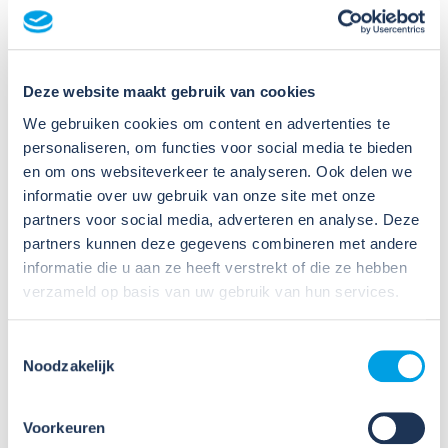
Veel organisaties hebben
Veiligheidsinformatiebladen (VIB's) of mini-VIB's
Deze website maakt gebruik van cookies
beschikbaar voor de gevaarlijke stoffen waarmee zij
werken. Dat is een belangrijke eerste stap, maar
We gebruiken cookies om content en advertenties te
daarmee voldoe je nog niet aan de verplichtingen
personaliseren, om functies voor social media te bieden
u...
en om ons websiteverkeer te analyseren. Ook delen we
informatie over uw gebruik van onze site met onze
Lees verder
partners voor social media, adverteren en analyse. Deze
partners kunnen deze gegevens combineren met andere
informatie die u aan ze heeft verstrekt of die ze hebben
verzameld op basis van uw gebruik van hun services.
Toestemmingsselectie
Noodzakelijk
09
Jul
Voorkeuren
2026
Nieuws