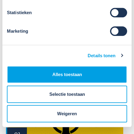
Weet jij welke taken een
Statistieken
preventiemedewerker wettelijk
moet uitvoeren[M?
Marketing
Als preventiemedewerker speel je een belangrijke
rol in het creëren van een gezonde en veilige
werkomgeving. Je bent de spil tussen beleid en
Details tonen
praktijk. Je helpt risico’s voorkomen, adviseert over
verbeteringen en draagt act...
Alles toestaan
Lees verder
Selectie toestaan
Weigeren