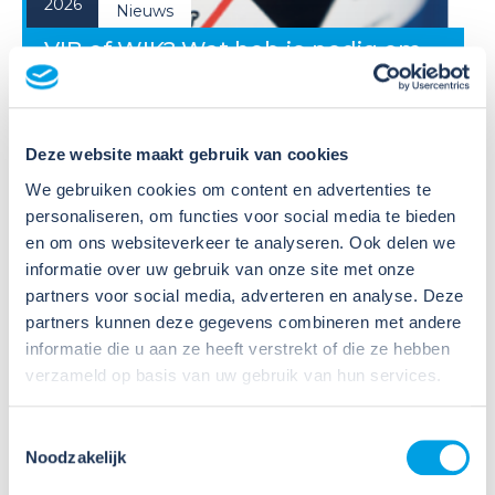
2026
Nieuws
VIB of WIK? Wat heb je nodig om
veilig te werken met gevaarlijke
stoffen?
Deze website maakt gebruik van cookies
Veel organisaties hebben
Veiligheidsinformatiebladen (VIB's) of mini-VIB's
We gebruiken cookies om content en advertenties te
beschikbaar voor de gevaarlijke stoffen waarmee zij
personaliseren, om functies voor social media te bieden
werken. Dat is een belangrijke eerste stap, maar
en om ons websiteverkeer te analyseren. Ook delen we
daarmee voldoe je nog niet aan de verplichtingen
informatie over uw gebruik van onze site met onze
u...
partners voor social media, adverteren en analyse. Deze
partners kunnen deze gegevens combineren met andere
Lees verder
informatie die u aan ze heeft verstrekt of die ze hebben
verzameld op basis van uw gebruik van hun services.
Toestemmingsselectie
Noodzakelijk