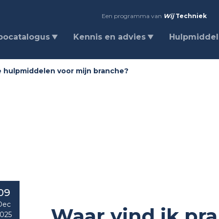
Een programma van
Wij
Techniek
bocatalogus
Kennis en advies
Hulpmidde
he hulpmiddelen voor mijn branche?
09
Dec
Waar vind ik pra
025