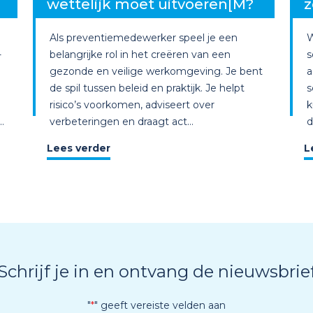
wettelijk moet uitvoeren[M?
z
Als preventiemedewerker speel je een
W
-
belangrijke rol in het creëren van een
s
gezonde en veilige werkomgeving. Je bent
a
de spil tussen beleid en praktijk. Je helpt
s
risico’s voorkomen, adviseert over
k
.
verbeteringen en draagt act...
d
Lees verder
L
Schrijf je in en ontvang de nieuwsbrie
"
*
" geeft vereiste velden aan