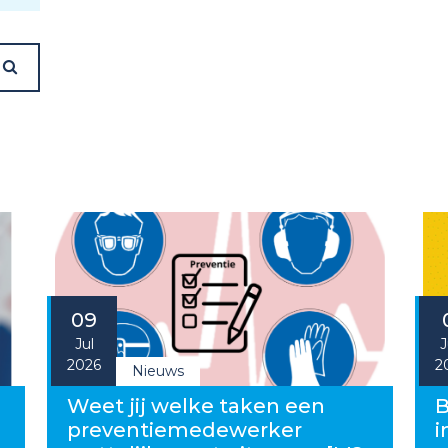
09
Jul
J
2026
2
Nieuws
g
Weet jij welke taken een
B
preventiemedewerker
i