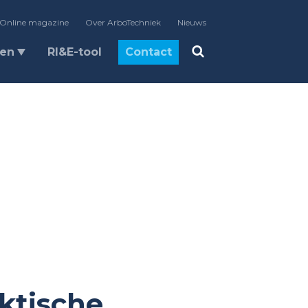
Online magazine
Over ArboTechniek
Nieuws
len
RI&E-tool
Contact
ktische