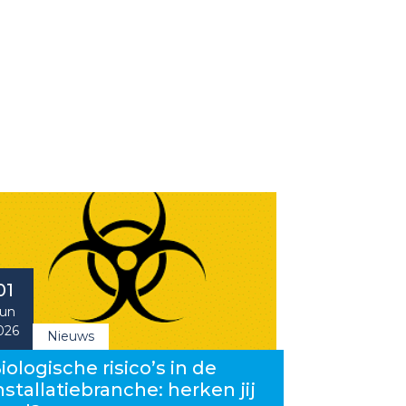
01
un
026
Nieuws
iologische risico’s in de
nstallatiebranche: herken jij