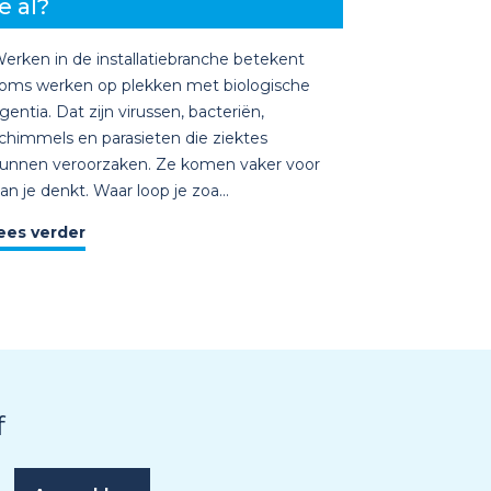
e al?
erken in de installatiebranche betekent
oms werken op plekken met biologische
gentia. Dat zijn virussen, bacteriën,
chimmels en parasieten die ziektes
unnen veroorzaken. Ze komen vaker voor
an je denkt. Waar loop je zoa...
ees verder
f