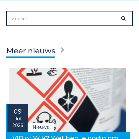
Meer nieuws
09
Jul
2026
Nieuws
VIB of WIK? Wat heb je nodig om