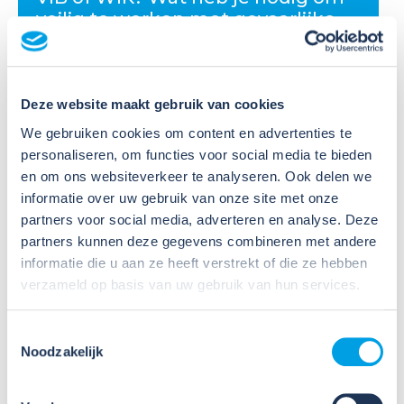
veilig te werken met gevaarlijke
stoffen?
Veel organisaties hebben
Deze website maakt gebruik van cookies
Veiligheidsinformatiebladen (VIB's) of mini-VIB's
beschikbaar voor de gevaarlijke stoffen waarmee zij
We gebruiken cookies om content en advertenties te
werken. Dat is een belangrijke eerste stap, maar
personaliseren, om functies voor social media te bieden
daarmee voldoe je nog niet aan de verplichtingen
en om ons websiteverkeer te analyseren. Ook delen we
u...
informatie over uw gebruik van onze site met onze
partners voor social media, adverteren en analyse. Deze
Lees verder
partners kunnen deze gegevens combineren met andere
informatie die u aan ze heeft verstrekt of die ze hebben
verzameld op basis van uw gebruik van hun services.
Toestemmingsselectie
Noodzakelijk
09