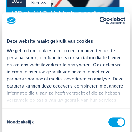
2026
Nieuws
VIB of WIK? Wat heb je nodig om
veilig te werken met gevaarlijke
stoffen?
Deze website maakt gebruik van cookies
Veel organisaties hebben
Veiligheidsinformatiebladen (VIB's) of mini-VIB's
We gebruiken cookies om content en advertenties te
beschikbaar voor de gevaarlijke stoffen waarmee zij
personaliseren, om functies voor social media te bieden
werken. Dat is een belangrijke eerste stap, maar
en om ons websiteverkeer te analyseren. Ook delen we
daarmee voldoe je nog niet aan de verplichtingen
informatie over uw gebruik van onze site met onze
u...
partners voor social media, adverteren en analyse. Deze
partners kunnen deze gegevens combineren met andere
Lees verder
informatie die u aan ze heeft verstrekt of die ze hebben
verzameld op basis van uw gebruik van hun services.
Toestemmingsselectie
Noodzakelijk