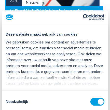
2026
Nieuws
VIB of WIK? Wat heb je nodig om
veilig te werken met gevaarlijke
stoffen?
Deze website maakt gebruik van cookies
Veel organisaties hebben
Veiligheidsinformatiebladen (VIB's) of mini-VIB's
We gebruiken cookies om content en advertenties te
beschikbaar voor de gevaarlijke stoffen waarmee zij
personaliseren, om functies voor social media te bieden
werken. Dat is een belangrijke eerste stap, maar
en om ons websiteverkeer te analyseren. Ook delen we
daarmee voldoe je nog niet aan de verplichtingen
informatie over uw gebruik van onze site met onze
u...
partners voor social media, adverteren en analyse. Deze
partners kunnen deze gegevens combineren met andere
Lees verder
informatie die u aan ze heeft verstrekt of die ze hebben
verzameld op basis van uw gebruik van hun services.
Toestemmingsselectie
Noodzakelijk