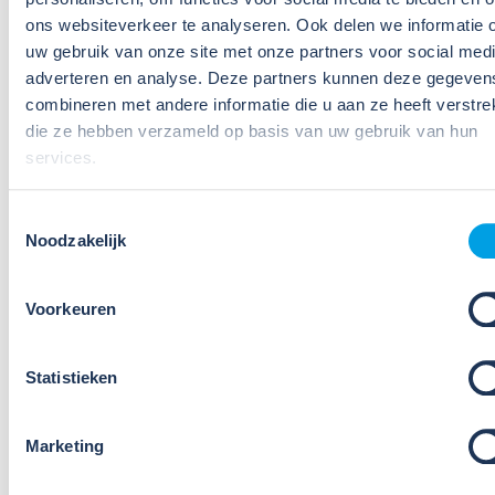
ons websiteverkeer te analyseren. Ook delen we informatie 
uw gebruik van onze site met onze partners voor social medi
adverteren en analyse. Deze partners kunnen deze gegeven
09
combineren met andere informatie die u aan ze heeft verstrek
Jul
die ze hebben verzameld op basis van uw gebruik van hun
2026
Nieuws
services.
Weet jij welke taken een
preventiemedewerker wettelijk
Toestemmingsselectie
Noodzakelijk
moet uitvoeren[M?
Als preventiemedewerker speel je een belangrijke
Voorkeuren
rol in het creëren van een gezonde en veilige
werkomgeving. Je bent de spil tussen beleid en
Statistieken
praktijk. Je helpt risico’s voorkomen, adviseert over
verbeteringen en draagt act...
Marketing
Lees verder