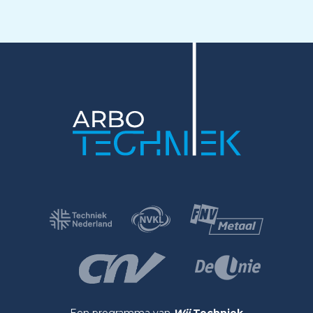
Een programma van
Wij
Techniek