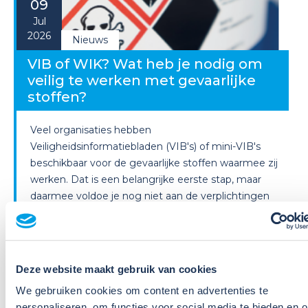
09
Jul
2026
Nieuws
VIB of WIK? Wat heb je nodig om
veilig te werken met gevaarlijke
stoffen?
Veel organisaties hebben
Veiligheidsinformatiebladen (VIB's) of mini-VIB's
beschikbaar voor de gevaarlijke stoffen waarmee zij
werken. Dat is een belangrijke eerste stap, maar
daarmee voldoe je nog niet aan de verplichtingen
u...
Lees verder
Deze website maakt gebruik van cookies
We gebruiken cookies om content en advertenties te
personaliseren, om functies voor social media te bieden en 