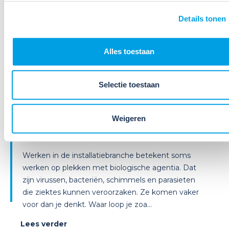
Details tonen
Alles toestaan
01
Selectie toestaan
Jun
2026
Nieuws
Biologische risico’s in de
Weigeren
installatiebranche: herken jij ze al?
Werken in de installatiebranche betekent soms
werken op plekken met biologische agentia. Dat
zijn virussen, bacteriën, schimmels en parasieten
die ziektes kunnen veroorzaken. Ze komen vaker
voor dan je denkt. Waar loop je zoa...
Lees verder