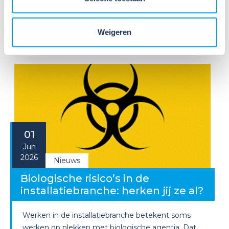
praktijk. Je helpt risico’s voorkomen, adviseert over
verbeteringen en draagt act...
Weigeren
Lees verder
01
Jun
2026
Nieuws
Biologische risico’s in de
installatiebranche: herken jij ze al?
Werken in de installatiebranche betekent soms
werken op plekken met biologische agentia. Dat