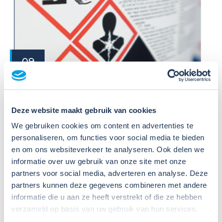
09
Jul
2026
Nieuws
VIB of WIK? Wat heb je nodig om
Deze website maakt gebruik van cookies
veilig te werken met gevaarlijke
We gebruiken cookies om content en advertenties te
stoffen?
personaliseren, om functies voor social media te bieden
en om ons websiteverkeer te analyseren. Ook delen we
Veel organisaties hebben
informatie over uw gebruik van onze site met onze
Veiligheidsinformatiebladen (VIB's) of mini-VIB's
partners voor social media, adverteren en analyse. Deze
beschikbaar voor de gevaarlijke stoffen waarmee zij
partners kunnen deze gegevens combineren met andere
werken. Dat is een belangrijke eerste stap, maar
informatie die u aan ze heeft verstrekt of die ze hebben
daarmee voldoe je nog niet aan de verplichtingen
verzameld op basis van uw gebruik van hun services.
u...