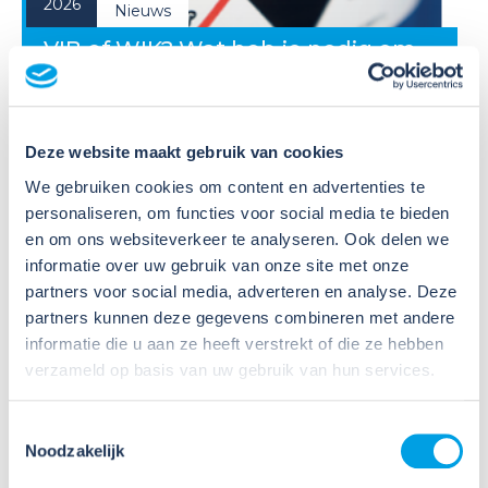
2026
Nieuws
VIB of WIK? Wat heb je nodig om
veilig te werken met gevaarlijke
stoffen?
Deze website maakt gebruik van cookies
Veel organisaties hebben
Veiligheidsinformatiebladen (VIB's) of mini-VIB's
We gebruiken cookies om content en advertenties te
beschikbaar voor de gevaarlijke stoffen waarmee zij
personaliseren, om functies voor social media te bieden
werken. Dat is een belangrijke eerste stap, maar
en om ons websiteverkeer te analyseren. Ook delen we
daarmee voldoe je nog niet aan de verplichtingen
informatie over uw gebruik van onze site met onze
u...
partners voor social media, adverteren en analyse. Deze
partners kunnen deze gegevens combineren met andere
Lees verder
informatie die u aan ze heeft verstrekt of die ze hebben
verzameld op basis van uw gebruik van hun services.
Toestemmingsselectie
Noodzakelijk