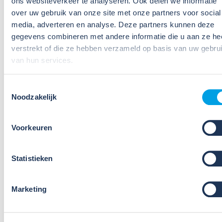
ons websiteverkeer te analyseren. Ook delen we informatie
23
over uw gebruik van onze site met onze partners voor social
Nov
media, adverteren en analyse. Deze partners kunnen deze
2026
gegevens combineren met andere informatie die u aan ze he
Online workshop nieuwe RI&E-
verstrekt of die ze hebben verzameld op basis van uw gebru
tool: Werken met CHEPP (23
van hun services.
november)
Toestemmingsselectie
Sinds 1 oktober 2024 kunnen bedrijven die zijn
Noodzakelijk
aangesloten bij Wij Techniek kosteloos gebruik
maken van de nieuwe RI&E-tool CHEPP, speciaal
Voorkeuren
voor de Installatietechniek. Het opstellen van een
RI&E wordt hiermee nog gemakkelijke...
Statistieken
Lees verder
Marketing