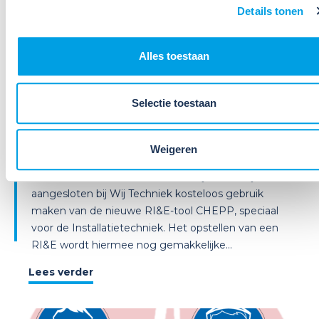
Details tonen
14
Alles toestaan
Sep
2026
Selectie toestaan
Online workshop nieuwe RI&E-
tool: Werken met CHEPP (14
september)
Weigeren
Sinds 1 oktober 2024 kunnen bedrijven die zijn
aangesloten bij Wij Techniek kosteloos gebruik
maken van de nieuwe RI&E-tool CHEPP, speciaal
voor de Installatietechniek. Het opstellen van een
RI&E wordt hiermee nog gemakkelijke...
Lees verder