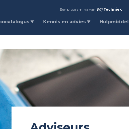
Een programma van
Wij
Techniek
bocatalogus
Kennis en advies
Hulpmidde
Adviseurs