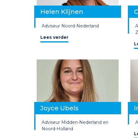
Helen Klijnen
C
Adviseur
Noord-Nederland
A
Z
Lees verder
L
Joyce Ubels
I
Adviseur
Midden-Nederland en
A
Noord-Holland
L