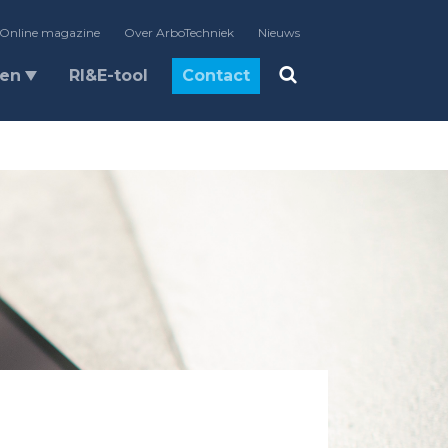
Online magazine
Over ArboTechniek
Nieuws
len
RI&E-tool
Contact