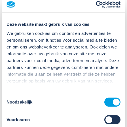
afbeeldingen over allerlei
thema’s. Zo kun jij altijd,
ook op het laatste
moment, checken hoe
Deze website maakt gebruik van cookies
het ook alweer zat en hoe
We gebruiken cookies om content en advertenties te
je veilig aan het werk kunt gaan. Daarnaast kun je ook e-
personaliseren, om functies voor social media te bieden
learnings volgen over relevante thema’s, zoals het veilig
en om ons websiteverkeer te analyseren. Ook delen we
werken met di-isocyanaten. Je kunt
hier
meer lezen over
hoe de app – mede met bijdragen van vakmensen uit de
informatie over uw gebruik van onze site met onze
branche – tot stand is gekomen.
partners voor social media, adverteren en analyse. Deze
partners kunnen deze gegevens combineren met andere
Gratis download
informatie die u aan ze heeft verstrekt of die ze hebben
De app – die voortdurend
verzameld op basis van uw gebruik van hun services.
wordt bijgewerkt op basis
van ontwikkelingen in de
branche en feedback van
Toestemmingsselectie
eindgrebruikers – is geheel
Noodzakelijk
gratis te gebruiken.
Voorkeuren
Het is een webbased app.
Dat wat wil zeggen dat het