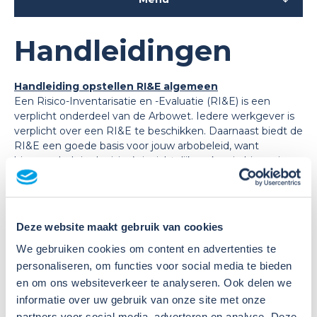
Handleidingen
Handleiding opstellen RI&E algemeen
Een Risico-Inventarisatie en -Evaluatie (RI&E) is een
verplicht onderdeel van de Arbowet. Iedere werkgever is
verplicht over een RI&E te beschikken. Daarnaast biedt de
RI&E een goede basis voor jouw arbobeleid, want
hiermee heb je de risico’s inzichtelijk en kun je hierop jouw
beleid baseren. Wat is het en wat komt er kijken bij het
opstellen van een RI&E? Hierover lees je in deze
handleiding.
Deze website maakt gebruik van cookies
Handleiding opstellen RI&E algemeen
We gebruiken cookies om content en advertenties te
personaliseren, om functies voor social media te bieden
en om ons websiteverkeer te analyseren. Ook delen we
informatie over uw gebruik van onze site met onze
partners voor social media, adverteren en analyse. Deze