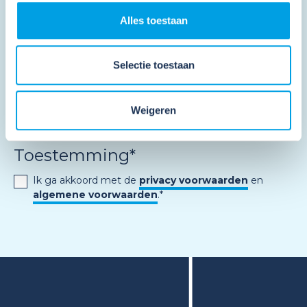
Schrijf je in en ontvang de
Alles toestaan
nieuwsbrief
Selectie toestaan
"
*
" geeft vereiste velden aan
Weigeren
Toestemming
*
Ik ga akkoord met de
privacy voorwaarden
en
algemene voorwaarden
.
*