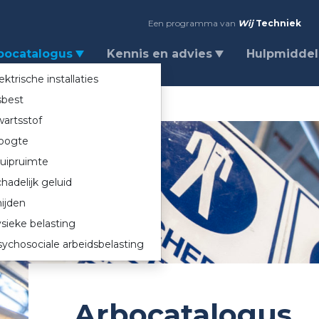
Een programma van
Wij
Techniek
bocatalogus
Kennis en advies
Hulpmidde
ektrische installaties
sbest
artsstof
oogte
uipruimte
hadelijk geluid
ijden
sieke belasting
ychosociale arbeidsbelasting
Arbocatalogus