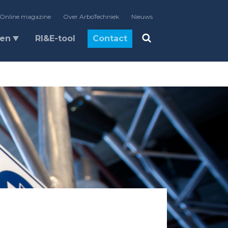
Online magazine
Over ArboTechniek
Nieuws
len
RI&E-tool
Contact