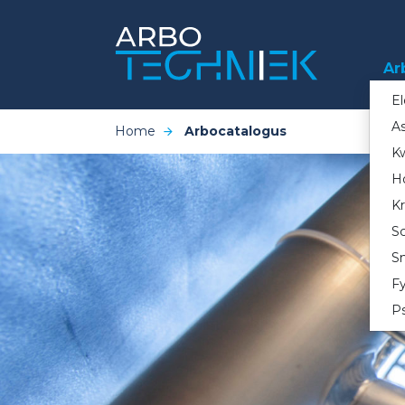
Ar
El
A
Home
Arbocatalogus
Kw
H
Kr
Sc
Sn
Fy
Ps