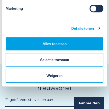
Marketing
Arbocatalogus
Details tonen
Alles toestaan
Selectie toestaan
Weigeren
Schrijf je in en ontvang de
nieuwsbrief
"
*
" geeft vereiste velden aan