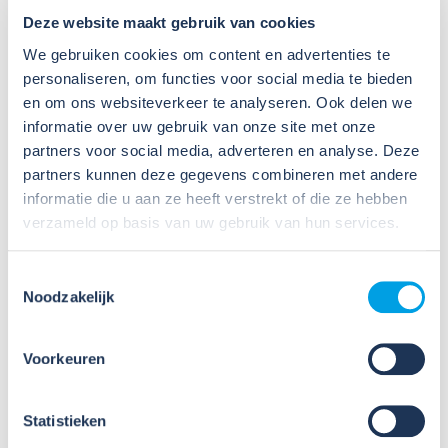
Arbocatalogus Veilig werken op hoogte
Deze website maakt gebruik van cookies
We gebruiken cookies om content en advertenties te
Toolbox geven
personaliseren, om functies voor social media te bieden
Wil je
een
toolbox
geven
over
Veilig
werken
op
Hoogte
?
en om ons websiteverkeer te analyseren. Ook delen we
R
aadpleeg
dan
het
toolboxplatform
.
informatie over uw gebruik van onze site met onze
partners voor social media, adverteren en analyse. Deze
Toolbox werken veilig werken op hoogte
partners kunnen deze gegevens combineren met andere
informatie die u aan ze heeft verstrekt of die ze hebben
verzameld op basis van uw gebruik van hun services.
Bekijk ook de
presentatie
en
video
over het werken op
hoogte
.
Toestemmingsselectie
Noodzakelijk
Aanvullende tools
Op de pagina
Tools per thema
vind je aanvullend diverse
handige hulpmiddelen zoals factsheets voor zowel
Voorkeuren
werknemers als werkgevers.
Statistieken
Tools per thema