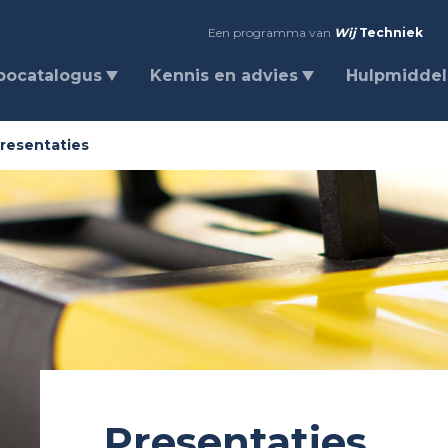
Een programma van
Wij
Techniek
bocatalogus
Kennis en advies
Hulpmidde
resentaties
Presentaties