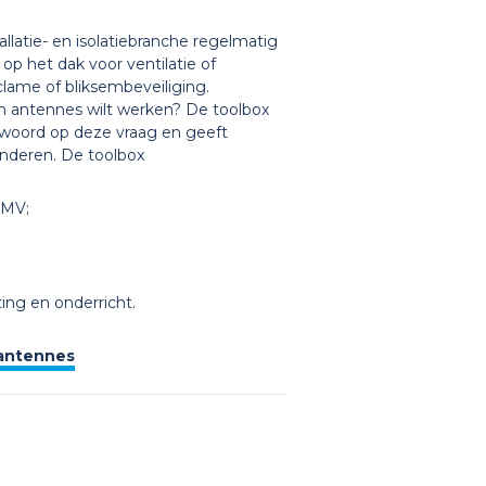
llatie- en isolatiebranche regelmatig
 op het dak voor ventilatie of
clame of bliksembeveiliging.
van antennes wilt werken? De toolbox
twoord op deze vraag en geeft
inderen. De toolbox
EMV;
ing en onderricht.
 antennes