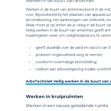
Werken in de buurt van antennes
Werken in de buurt van antennes komt in de insta
voor. Bijvoorbeeld bij het plaatsen van apparatuur
airconditioning, het aanbrengen van zinkwerk, re
Waar moet je op letten als je veilig in de buurt 
Veilig werken in de buurt van antennes geeft an
maatregelen weer om veiligheidsrisico’s te verm
geeft duidelijk over de aard en risico’s van 
probeert ongerustheid weg te nemen;
voorkomt overmatige blootstelling;
voldoet aan arbowetgeving inzake voorlicht
ArboTechniek Veilig werken in de buurt van
Werken in kruipruimten
Werken in een nauwe geleidende ruimte