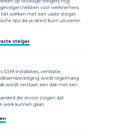
werken op onveilige steigers nog
ge gevolgen hebben voor werknemers.
ns het werken met een vaste steiger.
he tips die je direct kunt uitvoeren
aste steiger
 GSM-installaties, ventilatie,
 bliksembeveiliging wordt regelmatig
dak wordt verstaan een dak met een
andeld die ervoor zorgen dat
e werk kunnen gaan.
ken