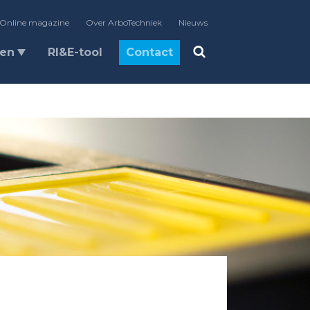
Online magazine
Over ArboTechniek
Nieuws
len
RI&E-tool
Contact