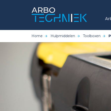
Ar
Home
Hulpmiddelen
Toolboxen
P