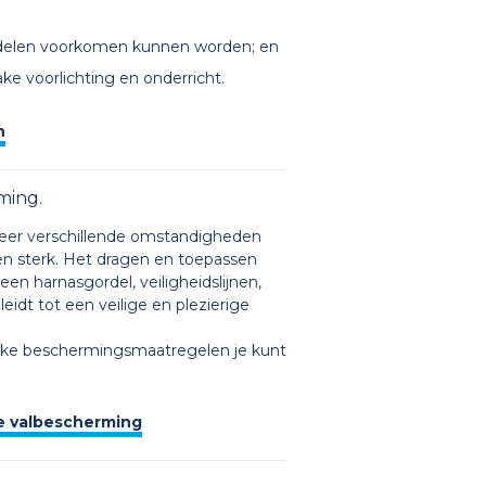
iddelen voorkomen kunnen worden; en
ke voorlichting en onderricht.
n
ming.
r zeer verschillende omstandigheden
ren sterk. Het dragen en toepassen
en harnasgordel, veiligheidslijnen,
idt tot een veilige en plezierige
welke beschermingsmaatregelen je kunt
e valbescherming