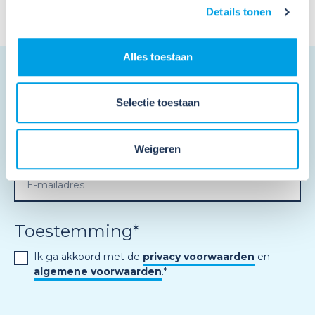
Details tonen
Alles toestaan
Schrijf je in en ontvang de
Selectie toestaan
nieuwsbrief
"
*
" geeft vereiste velden aan
Weigeren
Toestemming
*
Ik ga akkoord met de
privacy voorwaarden
en
algemene voorwaarden
.
*