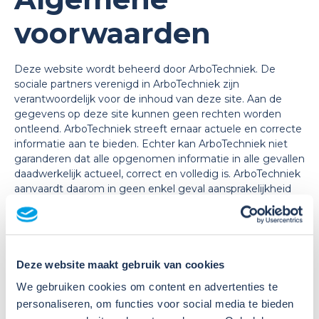
voorwaarden
Deze website wordt beheerd door ArboTechniek. De
sociale partners verenigd in ArboTechniek zijn
verantwoordelijk voor de inhoud van deze site. Aan de
gegevens op deze site kunnen geen rechten worden
ontleend. ArboTechniek streeft ernaar actuele en correcte
informatie aan te bieden. Echter kan ArboTechniek niet
garanderen dat alle opgenomen informatie in alle gevallen
daadwerkelijk actueel, correct en volledig is. ArboTechniek
aanvaardt daarom in geen enkel geval aansprakelijkheid
voor de informatie van deze site en het gebruik hiervan,
dan wel voortkomend uit technische gebreken. Het
downloaden van bestanden, gegevens en informatie
geschiedt geheel voor risico van de gebruiker.
Deze website maakt gebruik van cookies
Links en verwijzingen naar andere sites
We gebruiken cookies om content en advertenties te
Deze website kan, bij wijze van dienstverlening, links of
personaliseren, om functies voor social media te bieden
verwijzingen bevatten naar andere sites. II Mens en Werk,