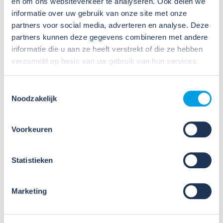
en om ons websiteverkeer te analyseren. Ook delen we
noch de individuele sociale partners, zijn verantwoordelijk
informatie over uw gebruik van onze site met onze
voor de inhoud van deze sites, geven geen garantie met
betrekking tot de inhoud en betrouwbaarheid van deze
partners voor social media, adverteren en analyse. Deze
sites en zijn evenmin aansprakelijk voor schade of letsel
partners kunnen deze gegevens combineren met andere
direct of indirect voortvloeiend uit de inhoud daarvan. II
informatie die u aan ze heeft verstrekt of die ze hebben
Mens en Werk noch de sociale partners zijn
verzameld op basis van uw gebruik van hun services.
verantwoordelijk voor het beleid op het gebied van privacy
van deze andere websites.
Toestemmingsselectie
Noodzakelijk
Privacy en veiligheid
Op deze site is
het privacy statement
van Wij
Voorkeuren
Techniek/ArboTechniek van toepassing.
Statistieken
Arbocatalogus
Marketing