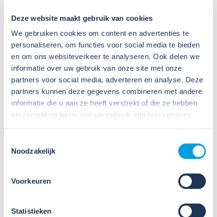
Toolbox Asbest
Deze website maakt gebruik van cookies
We gebruiken cookies om content en advertenties te
Bekijk
ook
de
presentatie
en
video
over
de
risico’s
van
personaliseren, om functies voor social media te bieden
asbest
.
en om ons websiteverkeer te analyseren. Ook delen we
informatie over uw gebruik van onze site met onze
Aanvullende
tools
Op de pagina
Tools per thema
vind je aanvullend diverse
partners voor social media, adverteren en analyse. Deze
handige hulpmiddelen zoals
factsheets
voor werknemers
partners kunnen deze gegevens combineren met andere
en werkgevers,
en
informatie over
asbest in fitterskit.
informatie die u aan ze heeft verstrekt of die ze hebben
verzameld op basis van uw gebruik van hun services.
Tools per thema
Toestemmingsselectie
Noodzakelijk
Voorkeuren
Arbocatalogus
Statistieken