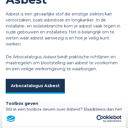
Asbest is een gevaarlijke stof die ernstige ziektes kan
veroorzaken, zoals asbestose en longkanker. In de
installatie- en isolatiebranche kom je asbest vaak tegen in
oude gebouwen en installaties. Het is belangrijk om te
weten waar asbest aanwezig is en hoe je veilig kunt
werken.
De Arbocatalogus
Asbest
biedt praktische richtlijnen en
maatregelen om blootstelling aan asbest te voorkomen
en een veilige werkomgeving te waarborgen.
Arbocatalogus Asbest
Toolbox
geven
Wil je een
toolbox
geven over
Asbest
?
R
aadpleeg dan het
Tool
boxplatf
orm
.