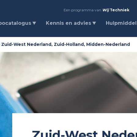
Een programma van
Wij
Techniek
bocatalogus
Kennis en advies
Hulpmidde
Zuid-West Nederland, Zuid-Holland, Midden-Nederland
Zuid-West Neder