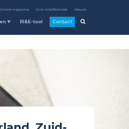
Online magazine
Over ArboTechniek
Nieuws
len
RI&E-tool
Contact
land, Zuid-