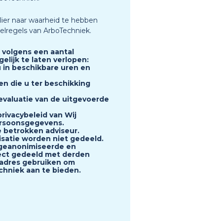
lier naar waarheid te hebben
elregels van ArboTechniek.
 volgens een aantal
elijk te laten verlopen:
u in beschikbare uren en
en die u ter beschikking
evaluatie van de uitgevoerde
rivacybeleid van Wij
ersoonsgegevens.
 betrokken adviseur.
isatie worden niet gedeeld.
 geanonimiseerde en
ect gedeeld met derden
ladres gebruiken om
hniek aan te bieden.