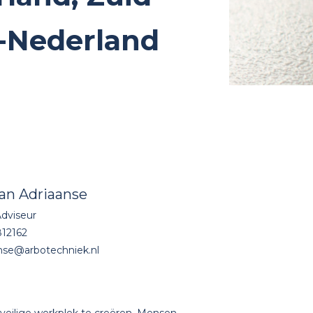
-Nederland
ian Adriaanse
Adviseur
812162
nse@arbotechniek.nl