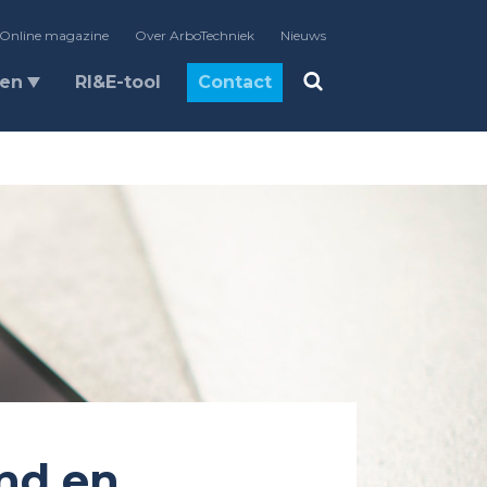
Online magazine
Over ArboTechniek
Nieuws
len
RI&E-tool
Contact
nd en