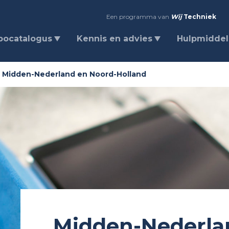
Een programma van
Wij
Techniek
bocatalogus
Kennis en advies
Hulpmidde
Midden-Nederland en Noord-Holland
Midden-Nederla