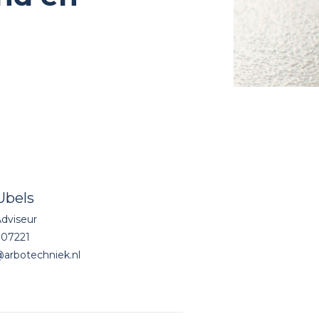
Ubels
Adviseur
807221
arbotechniek.nl