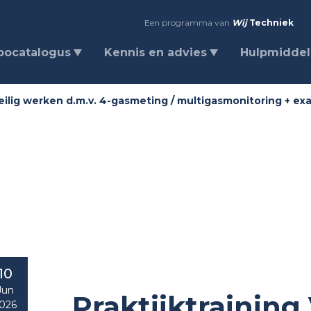
Een programma van
Wij
Techniek
bocatalogus
Kennis en advies
Hulpmidde
 Veilig werken d.m.v. 4-gasmeting / multigasmonitoring + e
10
Jun
Praktijktraining 
026