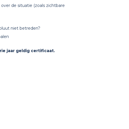
 over de situatie (zoals zichtbare
luut niet betreden?
palen
rie jaar
geldig
certificaat.