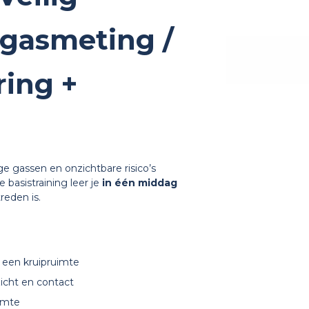
-gasmeting /
ing +
tige gassen en onzichtbare risico’s
e basistraining leer je
in één middag
reden is.
 een kruipruimte
zicht en contact
imte