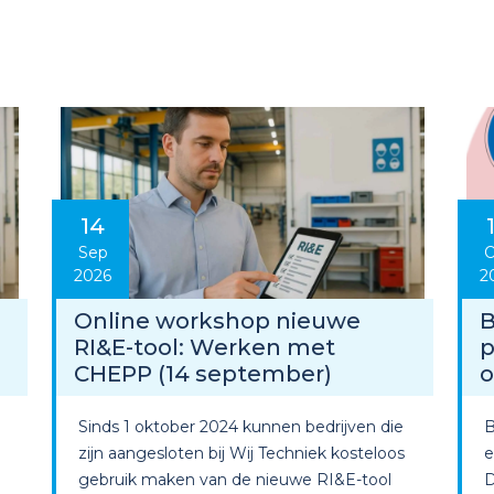
14
Sep
O
2026
2
Online workshop nieuwe
B
RI&E-tool: Werken met
p
CHEPP (14 september)
o
Sinds 1 oktober 2024 kunnen bedrijven die
B
zijn aangesloten bij Wij Techniek kosteloos
e
gebruik maken van de nieuwe RI&E-tool
D