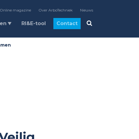
Online magazine
Over ArboTechniek
Nieuws
len
RI&E-tool
Contact
xamen
Veilig