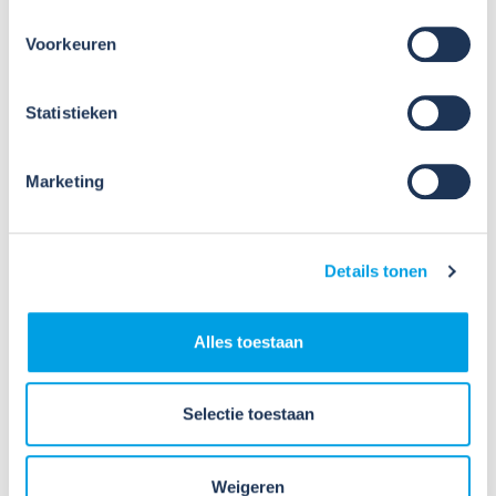
Nov
2026
Voorkeuren
Online workshop nieuwe RI&E-
tool: Werken met CHEPP (23
Statistieken
november)
Marketing
Sinds 1 oktober 2024 kunnen bedrijven die zijn
aangesloten bij Wij Techniek kosteloos gebruik
maken van de nieuwe RI&E-tool CHEPP, speciaal
voor de Installatietechniek. Het opstellen van een
Details tonen
RI&E wordt hiermee nog gemakkelijke...
Lees verder
Alles toestaan
Selectie toestaan
Weigeren