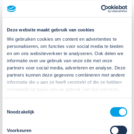
Deze website maakt gebruik van cookies
Meer activiteiten
We gebruiken cookies om content en advertenties te
personaliseren, om functies voor social media te bieden
en om ons websiteverkeer te analyseren. Ook delen we
informatie over uw gebruik van onze site met onze
partners voor social media, adverteren en analyse. Deze
partners kunnen deze gegevens combineren met andere
informatie die u aan ze heeft verstrekt of die ze hebben
verzameld op basis van uw gebruik van hun services.
23
Nov
Toestemmingsselectie
2026
Noodzakelijk
Online workshop nieuwe RI&E-
tool: Werken met CHEPP (23
Voorkeuren