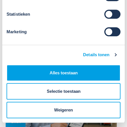
november)
Statistieken
Sinds 1 oktober 2024 kunnen bedrijven die zijn
aangesloten bij Wij Techniek kosteloos gebruik
maken van de nieuwe RI&E-tool CHEPP, speciaal
Marketing
voor de Installatietechniek. Het opstellen van een
RI&E wordt hiermee nog gemakkelijke...
Details tonen
Lees verder
Alles toestaan
Selectie toestaan
14
Weigeren
Sep
2026