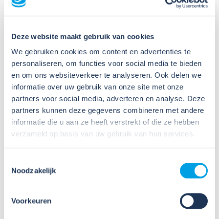
Deze website maakt gebruik van cookies
Meer activiteiten
We gebruiken cookies om content en advertenties te
personaliseren, om functies voor social media te bieden
en om ons websiteverkeer te analyseren. Ook delen we
informatie over uw gebruik van onze site met onze
partners voor social media, adverteren en analyse. Deze
partners kunnen deze gegevens combineren met andere
informatie die u aan ze heeft verstrekt of die ze hebben
23
verzameld op basis van uw gebruik van hun services.
Nov
2026
Toestemmingsselectie
Noodzakelijk
Online workshop nieuwe RI&E-
tool: Werken met CHEPP (23
november)
Voorkeuren