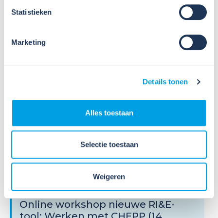
Sinds 1 oktober 2024 kunnen bedrijven die zijn
Statistieken
aangesloten bij Wij Techniek kosteloos gebruik
maken van de nieuwe RI&E-tool CHEPP, speciaal
voor de Installatietechniek. Het opstellen van een
Marketing
RI&E wordt hiermee nog gemakkelijke...
Lees verder
Details tonen
Alles toestaan
Selectie toestaan
14
Sep
Weigeren
2026
Online workshop nieuwe RI&E-
tool: Werken met CHEPP (14