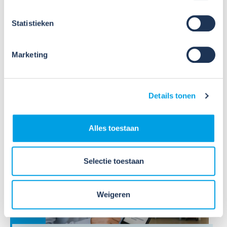
november)
Statistieken
Sinds 1 oktober 2024 kunnen bedrijven die zijn
aangesloten bij Wij Techniek kosteloos gebruik
maken van de nieuwe RI&E-tool CHEPP, speciaal
Marketing
voor de Installatietechniek. Het opstellen van een
RI&E wordt hiermee nog gemakkelijke...
Lees verder
Details tonen
Alles toestaan
Selectie toestaan
14
Weigeren
Sep
2026