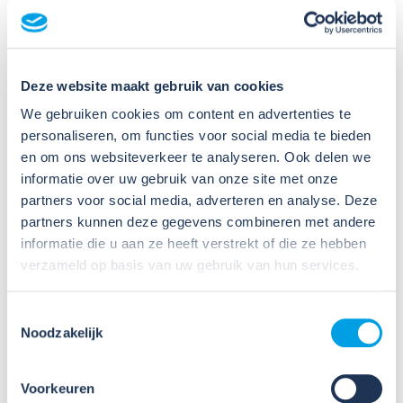
Deze website maakt gebruik van cookies
Meer activiteiten
We gebruiken cookies om content en advertenties te
personaliseren, om functies voor social media te bieden
en om ons websiteverkeer te analyseren. Ook delen we
informatie over uw gebruik van onze site met onze
partners voor social media, adverteren en analyse. Deze
partners kunnen deze gegevens combineren met andere
informatie die u aan ze heeft verstrekt of die ze hebben
verzameld op basis van uw gebruik van hun services.
23
Nov
Toestemmingsselectie
2026
Noodzakelijk
Online workshop nieuwe RI&E-
tool: Werken met CHEPP (23
Voorkeuren