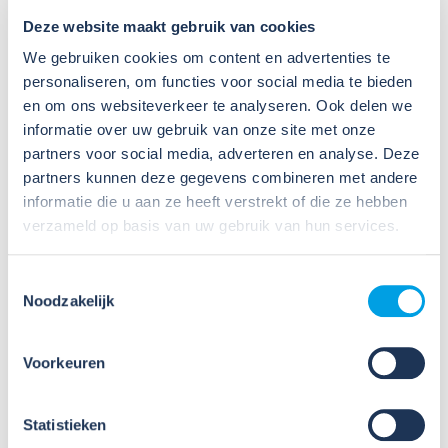
Deze website maakt gebruik van cookies
We gebruiken cookies om content en advertenties te
personaliseren, om functies voor social media te bieden
en om ons websiteverkeer te analyseren. Ook delen we
informatie over uw gebruik van onze site met onze
partners voor social media, adverteren en analyse. Deze
23
partners kunnen deze gegevens combineren met andere
informatie die u aan ze heeft verstrekt of die ze hebben
Nov
2026
verzameld op basis van uw gebruik van hun services.
Online workshop nieuwe RI&E-
Toestemmingsselectie
tool: Werken met CHEPP (23
Noodzakelijk
november)
Sinds 1 oktober 2024 kunnen bedrijven die zijn
Voorkeuren
aangesloten bij Wij Techniek kosteloos gebruik
maken van de nieuwe RI&E-tool CHEPP, speciaal
Statistieken
voor de Installatietechniek. Het opstellen van een