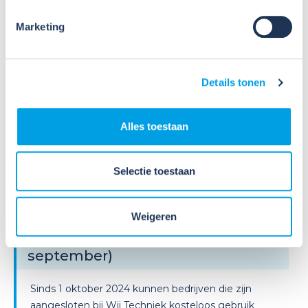
RI&E wordt hiermee nog gemakkelijke...
Marketing
Lees verder
Details tonen
Alles toestaan
14
Selectie toestaan
Sep
2026
Weigeren
Online workshop nieuwe RI&E-
tool: Werken met CHEPP (14
september)
Sinds 1 oktober 2024 kunnen bedrijven die zijn
aangesloten bij Wij Techniek kosteloos gebruik