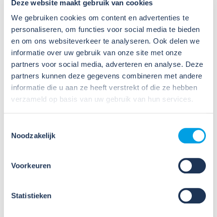
Deze website maakt gebruik van cookies
We gebruiken cookies om content en advertenties te
personaliseren, om functies voor social media te bieden
en om ons websiteverkeer te analyseren. Ook delen we
informatie over uw gebruik van onze site met onze
partners voor social media, adverteren en analyse. Deze
23
partners kunnen deze gegevens combineren met andere
Nov
informatie die u aan ze heeft verstrekt of die ze hebben
2026
verzameld op basis van uw gebruik van hun services.
Online workshop nieuwe RI&E-
tool: Werken met CHEPP (23
Toestemmingsselectie
november)
Noodzakelijk
Sinds 1 oktober 2024 kunnen bedrijven die zijn
Voorkeuren
aangesloten bij Wij Techniek kosteloos gebruik
maken van de nieuwe RI&E-tool CHEPP, speciaal
voor de Installatietechniek. Het opstellen van een
Statistieken
RI&E wordt hiermee nog gemakkelijke...