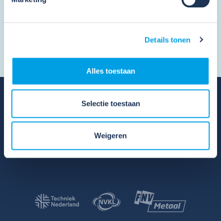
Toestemming
*
Ik ga akkoord met de
privacy voorwaarden
en
algemene voorwaarden
.
*
Details tonen
Alles toestaan
Selectie toestaan
Weigeren