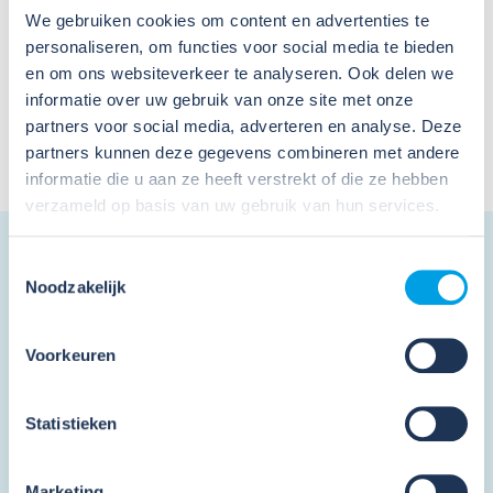
We gebruiken cookies om content en advertenties te
personaliseren, om functies voor social media te bieden
Helaas zijn er geen berichten gevonden.
en om ons websiteverkeer te analyseren. Ook delen we
Toon 10 meer artikelen
informatie over uw gebruik van onze site met onze
partners voor social media, adverteren en analyse. Deze
1
-
0
van
0
resultaten
partners kunnen deze gegevens combineren met andere
informatie die u aan ze heeft verstrekt of die ze hebben
verzameld op basis van uw gebruik van hun services.
Toestemmingsselectie
Schrijf je in en ontvang de
Noodzakelijk
nieuwsbrief
Voorkeuren
"
*
" geeft vereiste velden aan
Statistieken
Marketing