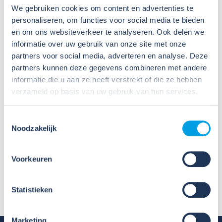
speciale regels over hoe er met asbest omgegaan
We gebruiken cookies om content en advertenties te
moet worden. Asbest kan ingedeeld worden in
personaliseren, om functies voor social media te bieden
risicoklassen. Risicoklasse 1: laag risico en risicoklasse 2:
en om ons websiteverkeer te analyseren. Ook delen we
hoog risico. Het verwijderen van risicoklasse 2 asbest
informatie over uw gebruik van onze site met onze
mag alleen gedaan worden door gecertificeerde
partners voor social media, adverteren en analyse. Deze
asbestverwijderaars.
partners kunnen deze gegevens combineren met andere
informatie die u aan ze heeft verstrekt of die ze hebben
verzameld op basis van uw gebruik van hun services.
Verschillende partijen (Aedes, OnderhoudNL en de
Vakgroep GLAS van bouwend Nederland) hebben een
Toestemmingsselectie
protocol opgesteld voor het verwijderen van kit met
Noodzakelijk
asbest. Kit dat asbest bevat mag ingedeeld worden in
risicoklasse 1, onder voorwaarde dat er maximaal 5%
chrysotiel aanwezig is. Dit moet aangetoond worden
Voorkeuren
door een asbestinventarisatierapport. In alle andere
gevallen valt het verwijderen van kit met asbest onder
risicoklasse 2.
Statistieken
Marketing