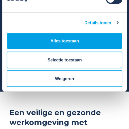
Meer weten over asbest
Details tonen
in kit?
Alles toestaan
Meer weten over asbest in kit? Bekijk de
Selectie toestaan
arbocatalogus
Weigeren
Een veilige en gezonde
werkomgeving met