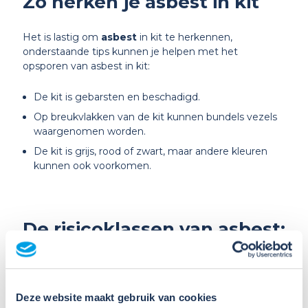
Zo herken je asbest in kit
Het is lastig om
asbest
in kit te herkennen,
onderstaande tips kunnen je helpen met het
opsporen van asbest in kit:
De kit is gebarsten en beschadigd.
Op breukvlakken van de kit kunnen bundels vezels
waargenomen worden.
De kit is grijs, rood of zwart, maar andere kleuren
kunnen ook voorkomen.
De risicoklassen van asbest:
hoe zit dit met kit?
Wanneer je in aanraking komt met asbest, loop je
Deze website maakt gebruik van cookies
grote gezondheidsrisico’s. Om deze reden zijn er