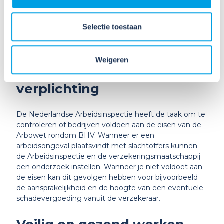
reanimeren tot de ambulance er is. Een AED zorgt
ervoor dat het slachtoffer een grotere kans heeft om
de hartstilstand te overleven. Het hebben van een
Selectie toestaan
AED op de werkvloer zorgt voor een veiligere
werkplek.
Weigeren
Controle op de BHV
verplichting
De Nederlandse Arbeidsinspectie heeft de taak om te
controleren of bedrijven voldoen aan de eisen van de
Arbowet rondom BHV. Wanneer er een
arbeidsongeval plaatsvindt met slachtoffers kunnen
de Arbeidsinspectie en de verzekeringsmaatschappij
een onderzoek instellen. Wanneer je niet voldoet aan
de eisen kan dit gevolgen hebben voor bijvoorbeeld
de aansprakelijkheid en de hoogte van een eventuele
schadevergoeding vanuit de verzekeraar.