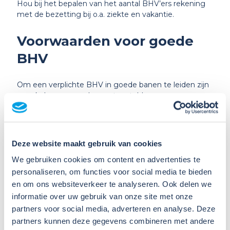
Hou bij het bepalen van het aantal BHV’ers rekening
met de bezetting bij o.a. ziekte en vakantie.
Voorwaarden voor goede
BHV
Om een verplichte BHV in goede banen te leiden zijn
er enkele voorwaarden vastgesteld:
Opleiding en training
Deze website maakt gebruik van cookies
In artikel 15 van de Arbowet staat beschreven dat
BHV’ers goed opgeleid moeten worden. Hoe er vorm
We gebruiken cookies om content en advertenties te
wordt gegeven aan de inhoud van opleidingen, mag
personaliseren, om functies voor social media te bieden
afgestemd worden op de risico’s binnen een bedrijf.
en om ons websiteverkeer te analyseren. Ook delen we
Het is van belang dat de BHV zo veel mogelijk
informatie over uw gebruik van onze site met onze
aansluit bij de praktijk, dat er veel geoefend wordt en
partners voor social media, adverteren en analyse. Deze
nascholing plaatsvindt.
partners kunnen deze gegevens combineren met andere