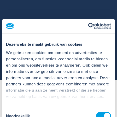
Meer weten over branche
RI&E?
Deze website maakt gebruik van cookies
Contact
We gebruiken cookies om content en advertenties te
personaliseren, om functies voor social media te bieden
en om ons websiteverkeer te analyseren. Ook delen we
informatie over uw gebruik van onze site met onze
partners voor social media, adverteren en analyse. Deze
partners kunnen deze gegevens combineren met andere
informatie die u aan ze heeft verstrekt of die ze hebben
verzameld op basis van uw gebruik van hun services.
De voordelen van een
branche RI&E
Toestemmingsselectie
Noodzakelijk