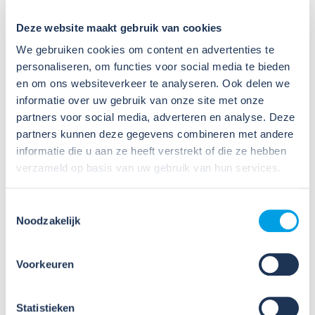
Dit zegt de Arbowetgeving
Deze website maakt gebruik van cookies
over lawaai op het werk
We gebruiken cookies om content en advertenties te
personaliseren, om functies voor social media te bieden
en om ons websiteverkeer te analyseren. Ook delen we
Om werknemers te beschermen tegen
informatie over uw gebruik van onze site met onze
gehoorschade zijn er wettelijke regels opgesteld voor
partners voor social media, adverteren en analyse. Deze
lawaai op de werkplek. Deze regels geven aan
partners kunnen deze gegevens combineren met andere
wanneer maatregelen verplicht zijn en welke
verantwoordelijkheden werkgevers en werknemers
informatie die u aan ze heeft verstrekt of die ze hebben
hebben.
verzameld op basis van uw gebruik van hun services.
In het Arbobesluit
staat het volgende over lawaai op
Toestemmingsselectie
de werkplek:
Noodzakelijk
Werkgevers zijn verplicht gratis
gehoorbescherming te verstrekken aan
Voorkeuren
werknemers bij een geluidsniveau vanaf 80 dB
per dag.
Werknemers zijn verplicht gehoorbescherming
Statistieken