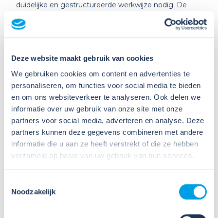
duidelijke en gestructureerde werkwijze nodig. De
stappen hieronder worden in veel organisaties
gebruikt om veilig werken te borgen.
Risico-inventarisatie
Deze website maakt gebruik van cookies
Breng de elektrische risico’s per installatie, locatie en
We gebruiken cookies om content en advertenties te
arbeidsmiddel in kaart.
personaliseren, om functies voor social media te bieden
en om ons websiteverkeer te analyseren. Ook delen we
Rollen en
informatie over uw gebruik van onze site met onze
verantwoordelijkheden
partners voor social media, adverteren en analyse. Deze
partners kunnen deze gegevens combineren met andere
Wijs een installatieverantwoordelijke aan en één of
informatie die u aan ze heeft verstrekt of die ze hebben
meerdere werkverantwoordelijken die de
verzameld op basis van uw gebruik van hun services.
verantwoordelijkheid dragen voor veilig werken.
Toestemmingsselectie
Scholing en aanwijzing
Noodzakelijk
Medewerkers worden geïnstrueerd en formeel