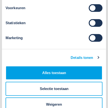
2026
Nieuws
Voorkeuren
VIB of WIK? Wat heb je nodig om
veilig te werken met gevaarlijke
Statistieken
stoffen?
Veel organisaties hebben
Marketing
Veiligheidsinformatiebladen (VIB's) of mini-VIB's
beschikbaar voor de gevaarlijke stoffen waarmee zij
werken. Dat is een belangrijke eerste stap, maar
Details tonen
daarmee voldoe je nog niet aan de verplichtingen
u...
Alles toestaan
Lees verder
Selectie toestaan
Weigeren