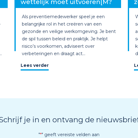
wettelijk moet uitvoeren[M?
z
Als preventiemedewerker speel je een
W
-
belangrijke rol in het creëren van een
s
gezonde en veilige werkomgeving. Je bent
a
de spil tussen beleid en praktijk. Je helpt
s
risico’s voorkomen, adviseert over
k
.
verbeteringen en draagt act...
d
Lees verder
L
Schrijf je in en ontvang de nieuwsbrie
"
*
" geeft vereiste velden aan