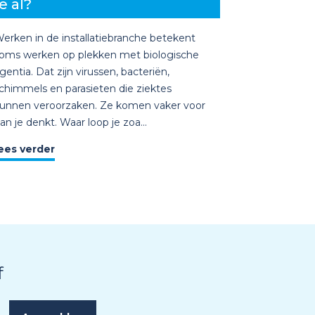
e al?
erken in de installatiebranche betekent
oms werken op plekken met biologische
gentia. Dat zijn virussen, bacteriën,
chimmels en parasieten die ziektes
unnen veroorzaken. Ze komen vaker voor
an je denkt. Waar loop je zoa...
ees verder
f