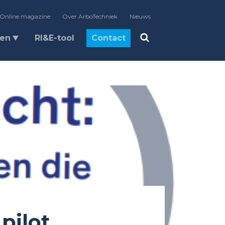
Online magazine
Over ArboTechniek
Nieuws
len
RI&E-tool
Contact
pilot