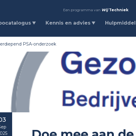
Een programma van
Wij
Techniek
bocatalogus
Kennis en advies
Hulpmidde
verdiepend PSA-onderzoek
03
Sep
Doe mee aan de 
025