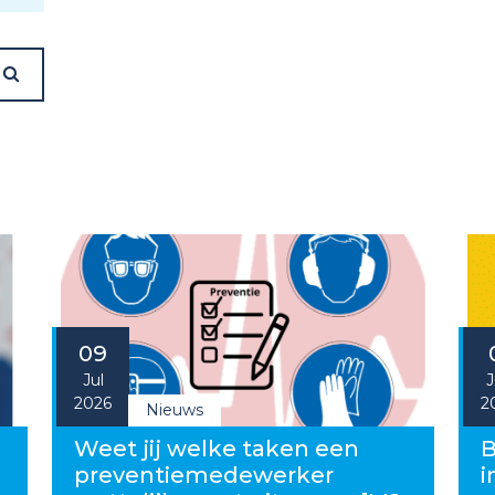
09
Jul
J
2026
2
Nieuws
g
Weet jij welke taken een
B
preventiemedewerker
i