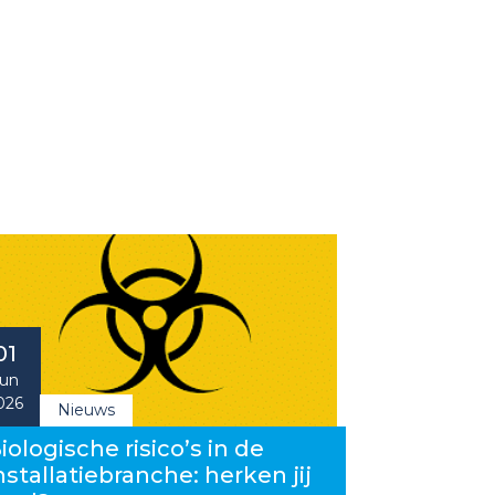
01
un
026
Nieuws
iologische risico’s in de
nstallatiebranche: herken jij