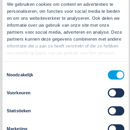
We gebruiken cookies om content en advertenties te
personaliseren, om functies voor social media te bieden
09
en om ons websiteverkeer te analyseren. Ook delen we
informatie over uw gebruik van onze site met onze
Jul
2026
partners voor social media, adverteren en analyse. Deze
Nieuws
partners kunnen deze gegevens combineren met andere
VIB of WIK? Wat heb je nodig om
informatie die u aan ze heeft verstrekt of die ze hebben
veilig te werken met gevaarlijke
verzameld op basis van uw gebruik van hun services.
stoffen?
Toestemmingsselectie
Veel organisaties hebben
Noodzakelijk
Veiligheidsinformatiebladen (VIB's) of mini-VIB's
beschikbaar voor de gevaarlijke stoffen waarmee zij
werken. Dat is een belangrijke eerste stap, maar
Voorkeuren
daarmee voldoe je nog niet aan de verplichtingen
u...
Statistieken
Lees verder
Marketing