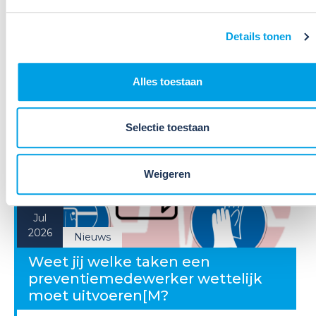
werken. Dat is een belangrijke eerste stap, maar
daarmee voldoe je nog niet aan de verplichtingen
Details tonen
u...
Lees verder
Alles toestaan
Selectie toestaan
Weigeren
09
Jul
2026
Nieuws
Weet jij welke taken een
preventiemedewerker wettelijk
moet uitvoeren[M?