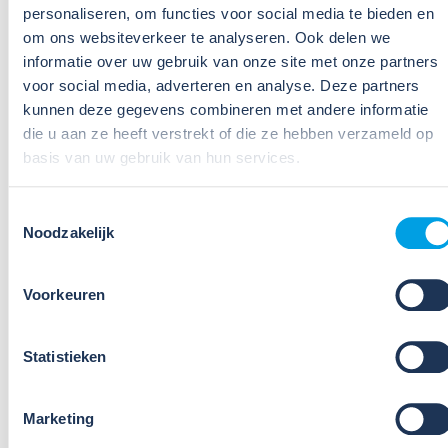
Meer nieuws
personaliseren, om functies voor social media te bieden en
om ons websiteverkeer te analyseren. Ook delen we
informatie over uw gebruik van onze site met onze partners
voor social media, adverteren en analyse. Deze partners
kunnen deze gegevens combineren met andere informatie
die u aan ze heeft verstrekt of die ze hebben verzameld op
basis van uw gebruik van hun services.
09
Toestemmingsselectie
Jul
Noodzakelijk
2026
Nieuws
VIB of WIK? Wat heb je nodig om
Voorkeuren
veilig te werken met gevaarlijke
stoffen?
Statistieken
Veel organisaties hebben
Veiligheidsinformatiebladen (VIB's) of mini-VIB's
Marketing
beschikbaar voor de gevaarlijke stoffen waarmee zij