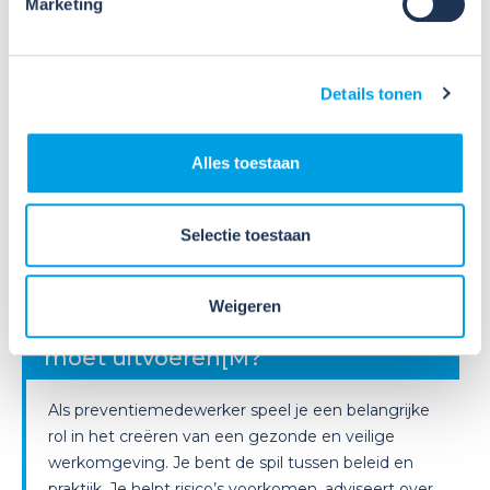
Lees verder
Marketing
Details tonen
Alles toestaan
09
Selectie toestaan
Jul
2026
Nieuws
Weet jij welke taken een
Weigeren
preventiemedewerker wettelijk
moet uitvoeren[M?
Als preventiemedewerker speel je een belangrijke
rol in het creëren van een gezonde en veilige
werkomgeving. Je bent de spil tussen beleid en
praktijk. Je helpt risico’s voorkomen, adviseert over