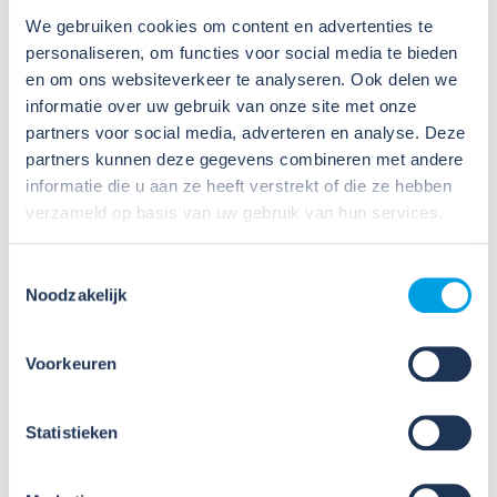
We gebruiken cookies om content en advertenties te
personaliseren, om functies voor social media te bieden
en om ons websiteverkeer te analyseren. Ook delen we
informatie over uw gebruik van onze site met onze
09
partners voor social media, adverteren en analyse. Deze
Jul
partners kunnen deze gegevens combineren met andere
2026
Nieuws
informatie die u aan ze heeft verstrekt of die ze hebben
verzameld op basis van uw gebruik van hun services.
VIB of WIK? Wat heb je nodig om
veilig te werken met gevaarlijke
stoffen?
Toestemmingsselectie
Noodzakelijk
Veel organisaties hebben
Veiligheidsinformatiebladen (VIB's) of mini-VIB's
Voorkeuren
beschikbaar voor de gevaarlijke stoffen waarmee zij
werken. Dat is een belangrijke eerste stap, maar
daarmee voldoe je nog niet aan de verplichtingen
Statistieken
u...