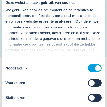
Deze website maakt gebruik van cookies
Schrijf je in en ontvang de nieuwsbrief
We gebruiken cookies om content en advertenties te
personaliseren, om functies voor social media te bieden
en om ons websiteverkeer te analyseren. Ook delen we
informatie over uw gebruik van onze site met onze
Ik ga akkoord met de
privacy voorwaarden
en
algemene voorwaarden
.
*
partners voor social media, adverteren en analyse. Deze
partners kunnen deze gegevens combineren met andere
informatie die u aan ze heeft verstrekt of die ze hebben
verzameld op basis van uw gebruik van hun services.
Toestemmingsselectie
Noodzakelijk
Voorkeuren
Meer nieuws
Statistieken