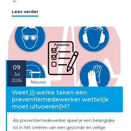
u...
Lees verder
09
Jul
2026
Nieuws
Weet jij welke taken een
preventiemedewerker wettelijk
moet uitvoeren[M?
Als preventiemedewerker speel je een belangrijke
rol in het creëren van een gezonde en veilige