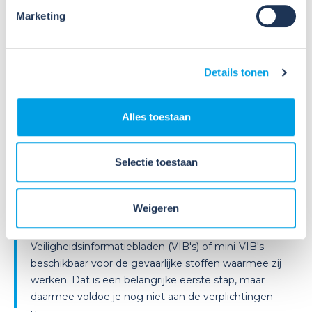
Marketing
Details tonen
09
Alles toestaan
Jul
2026
Nieuws
VIB of WIK? Wat heb je nodig om
Selectie toestaan
veilig te werken met gevaarlijke
stoffen?
Weigeren
Veel organisaties hebben
Veiligheidsinformatiebladen (VIB's) of mini-VIB's
beschikbaar voor de gevaarlijke stoffen waarmee zij
werken. Dat is een belangrijke eerste stap, maar
daarmee voldoe je nog niet aan de verplichtingen