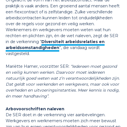
Ongeacht de vorm van het arbeidscontract. Maar de
praktijk is vaak anders. Een groeiend aantal mensen heeft
een flexcontract of is zelfstandige. Zulke verschillende
arbeidscontracten kunnen leiden tot onduidelijkheden
over de regels voor gezond en veilig werken.
Werknemers én werkgevers moeten weten wat hun
rechten en plichten zijn, én de wet naleven, zegt de SER
in de verkenning “
Diversiteit arbeidsrelaties en
arbeidsomstandigheden
”, die vandaag wordt
vastgesteld.
Mariëtte Hamer, voorzitter SER:
“Iedereen moet gezond
en veilig kunnen werken. Daarvoor moet iedereen
natuurlijk goed weten wat z’n verantwoordelijkheden zijn.
Dat geldt voor werkenden en werkgevers, maar ook voor
overheden en uitvoeringsinstanties. Meer kennis is nodig,
én meer handhaving”
.
Arbovoorschriften naleven
De SER doet in de verkenning vier aanbevelingen.
Werkgevers en werknemers moeten zich meer bewust
zijn van hun eigen verantwoordelijkheden voor gezond en