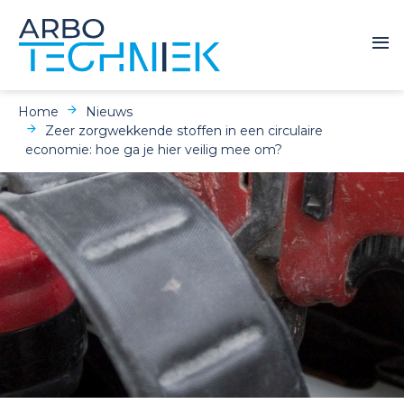
Home
Nieuws
Zeer zorgwekkende stoffen in een circulaire
economie: hoe ga je hier veilig mee om?