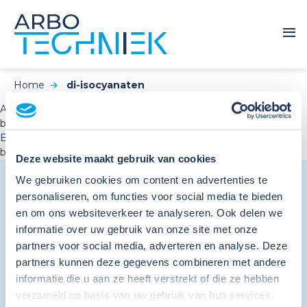
Home
di-isocyanaten
Aanvullende opleiding Veilig Werken met di-isocyanaten nu
beschikbaar als e-learning!
E-learning voor Veilig Werken met di-isocyanaten nu
beschikbaar!
Deze website maakt gebruik van cookies
We gebruiken cookies om content en advertenties te
personaliseren, om functies voor social media te bieden
Schrijf je in en ontvang de
en om ons websiteverkeer te analyseren. Ook delen we
nieuwsbrief
informatie over uw gebruik van onze site met onze
partners voor social media, adverteren en analyse. Deze
"
*
" geeft vereiste velden aan
partners kunnen deze gegevens combineren met andere
informatie die u aan ze heeft verstrekt of die ze hebben
verzameld op basis van uw gebruik van hun services.