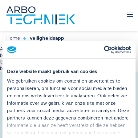
Home
veiligheidsapp
Aanvullende opleiding Veilig Werken met di-isocyanaten nu
beschikbaar als e-learning!
E-learning voor Veilig Werken met di-isocyanaten nu
beschikbaar!
Deze website maakt gebruik van cookies
We gebruiken cookies om content en advertenties te
personaliseren, om functies voor social media te bieden
Schrijf je in en ontvang de
en om ons websiteverkeer te analyseren. Ook delen we
nieuwsbrief
informatie over uw gebruik van onze site met onze
partners voor social media, adverteren en analyse. Deze
"
*
" geeft vereiste velden aan
partners kunnen deze gegevens combineren met andere
informatie die u aan ze heeft verstrekt of die ze hebben
verzameld op basis van uw gebruik van hun services.