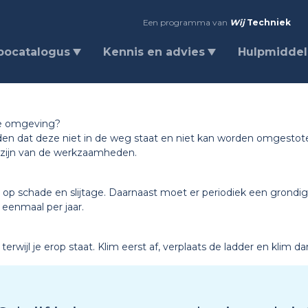
Een programma van
Wij
Techniek
bocatalogus
Kennis en advies
Hulpmidde
kke omgeving?
en dat deze niet in de weg staat en niet kan worden omgestot
 zijn van de werkzaamheden.
p schade en slijtage. Daarnaast moet er periodiek een grondige
eenmaal per jaar.
terwijl je erop staat. Klim eerst af, verplaats de ladder en klim