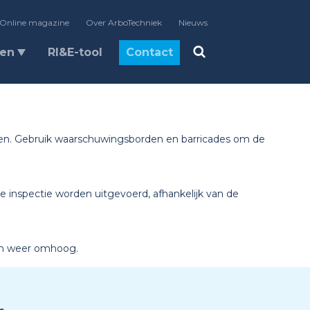
Online magazine
Over ArboTechniek
Nieuws
len
RI&E-tool
Contact
en. Gebruik waarschuwingsborden en barricades om de
 inspectie worden uitgevoerd, afhankelijk van de
 dan weer omhoog.