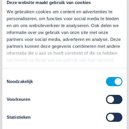
Deze website maakt gebruik van cookies
We gebruiken cookies om content en advertenties te
personaliseren, om functies voor social media te bieden
en om ons websiteverkeer te analyseren. Ook delen we
informatie over uw gebruik van onze site met onze
partners voor social media, adverteren en analyse. Deze
partners kunnen deze gegevens combineren met andere
informatie die u aan ze heeft verstrekt of die ze hebben
Daarna ontvangt degene aan wie de rechten zijn
verzameld op basis van uw gebruik van hun services.
toegekend een e-mail dat er rechten zijn toegekend.
Deze moeten worden geaccepteerd met een ander
Toestemmingsselectie
account dan het account van de Admin.
Noodzakelijk
Voorkeuren
Statistieken