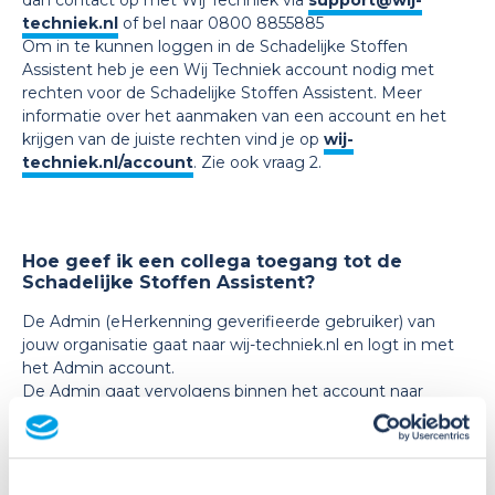
dan contact op met Wij Techniek via
support@wij-
techniek.nl
of bel naar 0800 8855885
Om in te kunnen loggen in de Schadelijke Stoffen
Assistent heb je een Wij Techniek account nodig met
rechten voor de Schadelijke Stoffen Assistent. Meer
informatie over het aanmaken van een account en het
krijgen van de juiste rechten vind je op
wij-
techniek.nl/account
. Zie ook vraag 2.
Hoe geef ik een collega toegang tot de
Schadelijke Stoffen Assistent?
De Admin (eHerkenning geverifieerde gebruiker) van
jouw organisatie gaat naar wij-techniek.nl en logt in met
het Admin account.
De Admin gaat vervolgens binnen het account naar
‘Rechten’. Daar kan de Admin rechten uitdelen voor de
Schadelijke Stoffen Assistent. Zet hiervoor alleen het
schuifje Schadelijke Stoffen Assistent op ‘aan’.