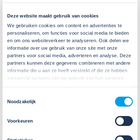
De praktijkdagen zijn verdeeld in praktijkdagen voor
middenkader&management en voor uitvoerenden.
Deze website maakt gebruik van cookies
Data en locaties
We gebruiken cookies om content en advertenties te
We houden de praktijkdagen verspreid door het land, op
personaliseren, om functies voor social media te bieden
verschillende data. Kijk op de
activiteitenpagina
voor
en om ons websiteverkeer te analyseren. Ook delen we
een overzicht van de komende praktijkdagen.
Na
informatie over uw gebruik van onze site met onze
afronding ontvang je een certificaat van deelname.
partners voor social media, adverteren en analyse. Deze
partners kunnen deze gegevens combineren met andere
Kosten
informatie die u aan ze heeft verstrekt of die ze hebben
De deelname aan één van de Praktijkdagen Veilig en
verzameld op basis van uw gebruik van hun services.
Gezond Werken is kosteloos. Zaalreservering, docenten
en de lunch brengen echter kosten met zich mee. Indien
je na aanmelding alsnog verhinderd bent, dien je dit
Toestemmingsselectie
Noodzakelijk
uiterlijk 72 uur van tevoren aan ons door te geven via
s.klinge@TechniekNederland.nl
. Bij te late afmelding
of absentie zijn wij helaas genoodzaakt een deel van de
Voorkeuren
gemaakte kosten bij je in rekening te brengen. Hierbij
gaat het om een bedrag van € 50,- aan
annuleringskosten.