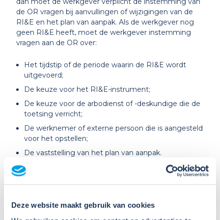
dan moet de werkgever verplicht de instemming van
de OR vragen bij aanvullingen of wijzigingen van de
RI&E en het plan van aanpak. Als de werkgever nog
geen RI&E heeft, moet de werkgever instemming
vragen aan de OR over:
Het tijdstip of de periode waarin de RI&E wordt
uitgevoerd;
De keuze voor het RI&E-instrument;
De keuze voor de arbodienst of -deskundige die de
toetsing verricht;
De werknemer of externe persoon die is aangesteld
voor het opstellen;
De vaststelling van het plan van aanpak.
OR beslist mee over veel
regelingen arbobeleid
Deze website maakt gebruik van cookies