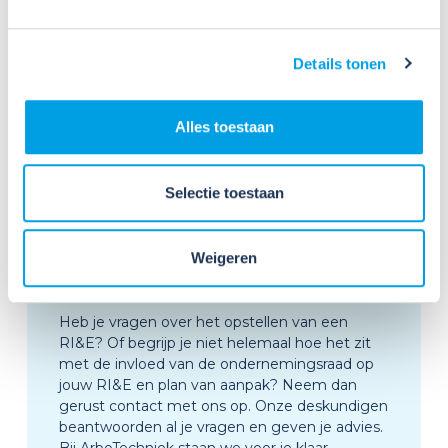
Details tonen
Alles toestaan
Selectie toestaan
Meer weten over de
RI&E en de rol van de
Weigeren
Ondernemingsraad?
Heb je vragen over het opstellen van een
RI&E? Of begrijp je niet helemaal hoe het zit
met de invloed van de ondernemingsraad op
jouw RI&E en plan van aanpak? Neem dan
gerust contact met ons op. Onze deskundigen
beantwoorden al je vragen en geven je advies.
Bij ArboTechniek staan we voor je klaar.