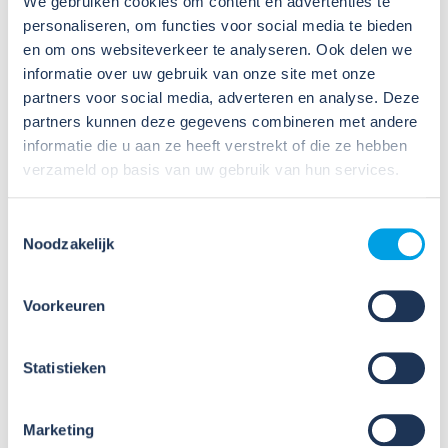
We gebruiken cookies om content en advertenties te
Zodra een regeling te maken heeft met
personaliseren, om functies voor social media te bieden
arbeidsomstandigheden, heeft de OR hier iets over te
en om ons websiteverkeer te analyseren. Ook delen we
zeggen. Alle regelingen die dus te maken hebben
met arbeidsomstandigheden, moeten eerst
informatie over uw gebruik van onze site met onze
voorgelegd worden aan de OR
partners voor social media, adverteren en analyse. Deze
partners kunnen deze gegevens combineren met andere
Wat als er geen OR is?
informatie die u aan ze heeft verstrekt of die ze hebben
verzameld op basis van uw gebruik van hun services.
Als er geen OR is (dit is niet verplicht bij
ondernemingen met minder dan 50 werknemers),
Toestemmingsselectie
moeten werknemers advies kunnen geven over de
Noodzakelijk
RI&E en het plan van aanpak. Bij bedrijven met minder
dan 10 personeelsleden waar geen OR is, geldt een
algemene overlegverplichting over de RI&E en het
Voorkeuren
plan van aanpak.
Statistieken
Marketing